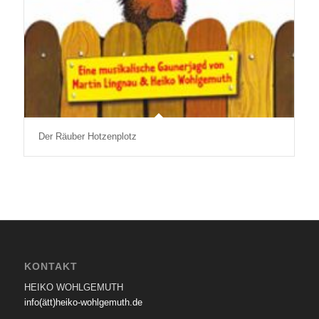
Der Räuber Hotzenplotz
KONTAKT
HEIKO WOHLGEMUTH
info(ätt)heiko-wohlgemuth.de