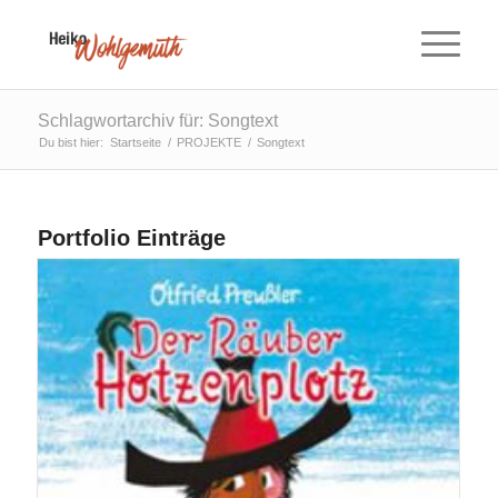
Schlagwortarchiv für: Songtext
Du bist hier:
Startseite
/
PROJEKTE
/
Songtext
Portfolio Einträge